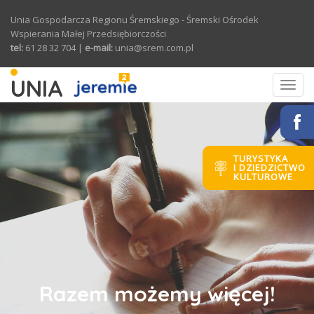
Przejdź do treści
Unia Gospodarcza Regionu Śremskiego - Śremski Ośrodek
Wspierania Małej Przedsiębiorczości
tel:
61 28 32 704 |
e-mail:
unia@srem.com.pl
UNIA
Toggl
navig
TURYSTYKA
I DZIEDZICTWO
KULTUROWE
Razem możemy więcej!