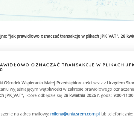
ne: "Jak prawidłowo oznaczać transakcje w plikach JPK_VAT", 28 kwiet
RAWIDŁOWO OZNACZAĆ TRANSAKCJE W PLIKACH JPK
00
i Ośrodek Wspierania Małej Przedsiębiorczości
wraz z
Urzędem Ska
aniu wyjaśniającym wątpliwości w zakresie prawidłowego oznaczania
ach JPK_VAT",
które odbędzie się
28 kwietnia 2026 r.
godz.:
9
:00-11:00
szenie na adres mailowy
:
milena@unia.srem.com.pl
lub telefonicznie: