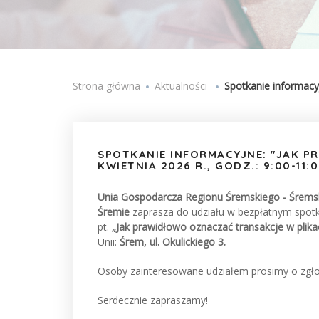
Strona główna
Jesteś tutaj
Aktualności
Spotkanie informacyj
SPOTKANIE INFORMACYJNE: "JAK P
KWIETNIA 2026 R., GODZ.: 9:00-11:
Unia Gospodarcza Regionu Śremskiego - Śremsk
Śremie
zaprasza do udziału w bezpłatnym spotk
pt.
„Jak prawidłowo oznaczać transakcje w plik
Unii:
Śrem, ul. Okulickiego 3.
Osoby zainteresowane udziałem prosimy o zgło
Serdecznie zapraszamy!