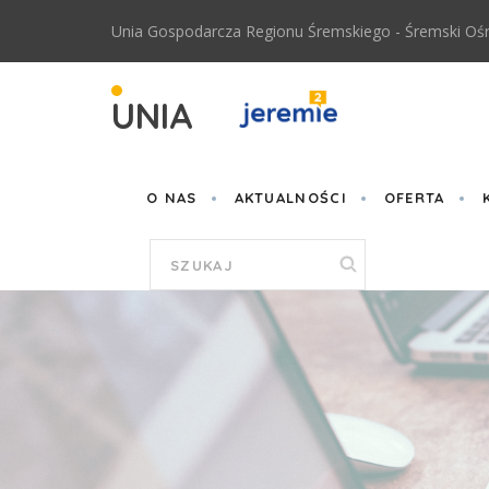
Przejdź do treści
Unia Gospodarcza Regionu Śremskiego - Śremski Ośr
UNIA
O NAS
AKTUALNOŚCI
OFERTA
Formularz
wyszukiwania