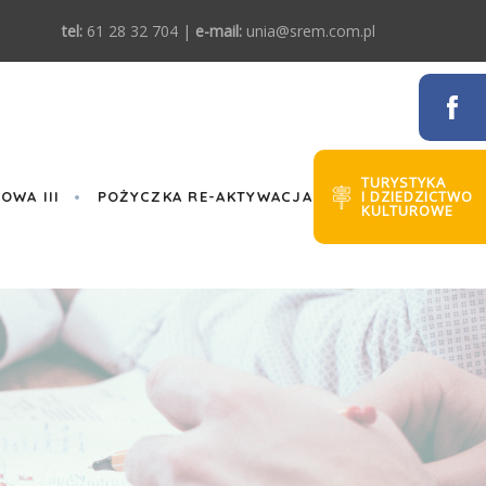
tel:
61 28 32 704 |
e-mail:
unia@srem.com.pl
TURYSTYKA
I DZIEDZICTWO
WA III
POŻYCZKA RE-AKTYWACJA
KULTUROWE