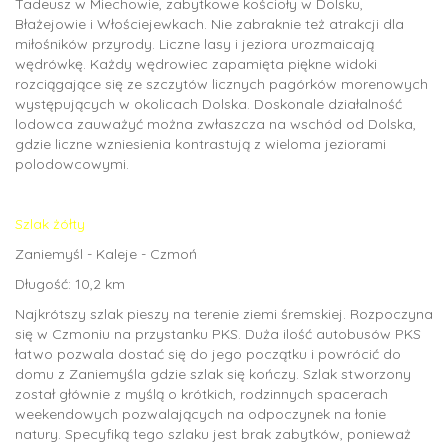
Tadeusz w Miechowie, zabytkowe kościoły w Dolsku,
Błażejowie i Włościejewkach. Nie zabraknie też atrakcji dla
miłośników przyrody. Liczne lasy i jeziora urozmaicają
wędrówkę. Każdy wędrowiec zapamięta piękne widoki
rozciągające się ze szczytów licznych pagórków morenowych
występujących w okolicach Dolska. Doskonale działalność
lodowca zauważyć można zwłaszcza na wschód od Dolska,
gdzie liczne wzniesienia kontrastują z wieloma jeziorami
polodowcowymi.
Szlak żółty
Zaniemyśl - Kaleje - Czmoń
Długość: 10,2 km
Najkrótszy szlak pieszy na terenie ziemi śremskiej. Rozpoczyna
się w Czmoniu na przystanku PKS. Duża ilość autobusów PKS
łatwo pozwala dostać się do jego początku i powrócić do
domu z Zaniemyśla gdzie szlak się kończy. Szlak stworzony
został głównie z myślą o krótkich, rodzinnych spacerach
weekendowych pozwalających na odpoczynek na łonie
natury. Specyfiką tego szlaku jest brak zabytków, ponieważ