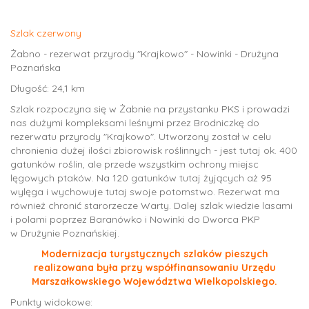
Szlak czerwony
Żabno - rezerwat przyrody "Krajkowo" - Nowinki - Drużyna
Poznańska
Długość: 24,1 km
Szlak rozpoczyna się w Żabnie na przystanku PKS i prowadzi
nas dużymi kompleksami leśnymi przez Brodniczkę do
rezerwatu przyrody "Krajkowo". Utworzony został w celu
chronienia dużej ilości zbiorowisk roślinnych - jest tutaj ok. 400
gatunków roślin, ale przede wszystkim ochrony miejsc
lęgowych ptaków. Na 120 gatunków tutaj żyjących aż 95
wylęga i wychowuje tutaj swoje potomstwo. Rezerwat ma
również chronić starorzecze Warty. Dalej szlak wiedzie lasami
i polami poprzez Baranówko i Nowinki do Dworca PKP
w Drużynie Poznańskiej.
Modernizacja turystycznych szlaków pieszych
realizowana była przy współfinansowaniu Urzędu
Marszałkowskiego Województwa Wielkopolskiego.
Punkty widokowe: