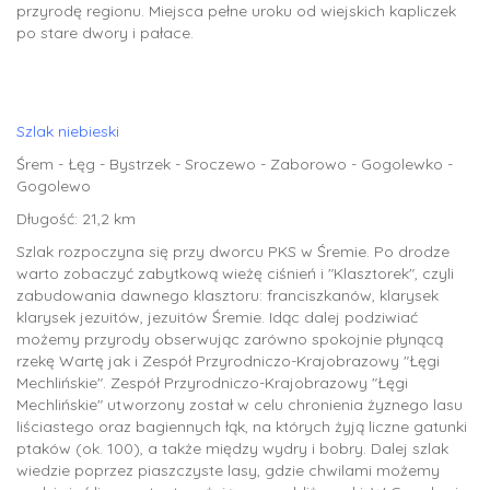
przyrodę regionu. Miejsca pełne uroku od wiejskich kapliczek
po stare dwory i pałace.
Szlak niebieski
Śrem - Łęg - Bystrzek - Sroczewo - Zaborowo - Gogolewko -
Gogolewo
Długość: 21,2 km
Szlak rozpoczyna się przy dworcu PKS w Śremie. Po drodze
warto zobaczyć zabytkową wieżę ciśnień i "Klasztorek", czyli
zabudowania dawnego klasztoru: franciszkanów, klarysek
klarysek jezuitów, jezuitów Śremie. Idąc dalej podziwiać
możemy przyrody obserwując zarówno spokojnie płynącą
rzekę Wartę jak i Zespół Przyrodniczo-Krajobrazowy "Łęgi
Mechlińskie". Zespół Przyrodniczo-Krajobrazowy "Łęgi
Mechlińskie" utworzony został w celu chronienia żyznego lasu
liściastego oraz bagiennych łąk, na których żyją liczne gatunki
ptaków (ok. 100), a także między wydry i bobry. Dalej szlak
wiedzie poprzez piaszczyste lasy, gdzie chwilami możemy