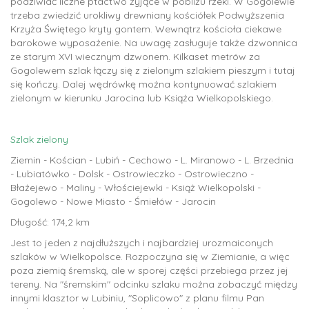
podziwiać liczne ptactwo żyjące w pobliżu rzeki. W Gogolewie
trzeba zwiedzić urokliwy drewniany kościółek Podwyższenia
Krzyża Świętego kryty gontem. Wewnątrz kościoła ciekawe
barokowe wyposażenie. Na uwagę zasługuje także dzwonnica
ze starym XVI wiecznym dzwonem. Kilkaset metrów za
Gogolewem szlak łączy się z zielonym szlakiem pieszym i tutaj
się kończy. Dalej wędrówkę można kontynuować szlakiem
zielonym w kierunku Jarocina lub Książa Wielkopolskiego.
Szlak zielony
Ziemin - Kościan - Lubiń - Cechowo - L. Miranowo - L. Brzednia
- Lubiatówko - Dolsk - Ostrowieczko - Ostrowieczno -
Błażejewo - Maliny - Włościejewki - Książ Wielkopolski -
Gogolewo - Nowe Miasto - Śmiełów - Jarocin
Długość: 174,2 km
Jest to jeden z najdłuższych i najbardziej urozmaiconych
szlaków w Wielkopolsce. Rozpoczyna się w Ziemianie, a więc
poza ziemią śremską, ale w sporej części przebiega przez jej
tereny. Na "śremskim" odcinku szlaku można zobaczyć między
innymi klasztor w Lubiniu, "Soplicowo" z planu filmu Pan