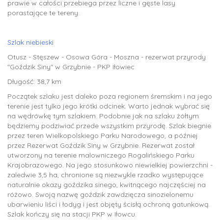
prawie w całości przebiega przez liczne i gęste lasy
porastające te tereny.
Szlak niebieski
Otusz - Stęszew - Osowa Góra - Moszna - rezerwat przyrody
"Goździk Siny" w Grzybnie - PKP Iłowiec
Długość: 38,7 km
Początek szlaku jest daleko poza regionem śremskim i na jego
terenie jest tylko jego krótki odcinek. Warto jednak wybrać się
na wędrówkę tym szlakiem. Podobnie jak na szlaku żółtym
będziemy podziwiać przede wszystkim przyrodę. Szlak biegnie
przez teren Wielkopolskiego Parku Narodowego, a później
przez Rezerwat Goździk Siny w Grzybnie. Rezerwat został
utworzony na terenie malowniczego Rogalińskiego Parku
Krajobrazowego. Na jego stosunkowo niewielkiej powierzchni -
zaledwie 3,5 ha, chronione są niezwykle rzadko występujące
naturalnie okazy goździka sinego, kwitnącego najczęściej na
różowo. Swoją nazwę goździk zawdzięcza sinozielonemu
ubarwieniu liści i łodyg i jest objęty ścisłą ochroną gatunkową.
Szlak kończy się na stacji PKP w Iłowcu.