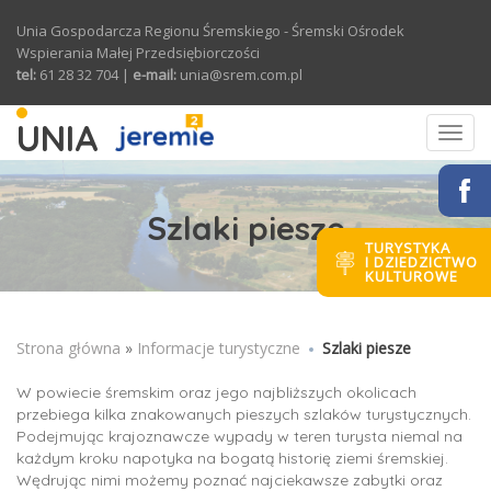
Przejdź do treści
Unia Gospodarcza Regionu Śremskiego - Śremski Ośrodek
Wspierania Małej Przedsiębiorczości
tel:
61 28 32 704 |
e-mail:
unia@srem.com.pl
UNIA
Toggl
navig
Szlaki piesze
TURYSTYKA
I DZIEDZICTWO
KULTUROWE
Strona główna
Jesteś tutaj
»
Informacje turystyczne
Szlaki piesze
W powiecie śremskim oraz jego najbliższych okolicach
przebiega kilka znakowanych pieszych szlaków turystycznych.
Podejmując krajoznawcze wypady w teren turysta niemal na
każdym kroku napotyka na bogatą historię ziemi śremskiej.
Wędrując nimi możemy poznać najciekawsze zabytki oraz